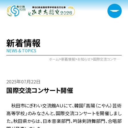
新着情報
NEWS & TOPICS
大会概要
>
>
>
ホーム
新着情報
お知らせ
国際交流コンサート開催
日程・開催会場
2025年07月22日
新着情報
国際交流コンサート開催
部門情報
秋田市にぎわい交流館ＡＵにて、韓国「高陽（こやん）芸術
生徒実行委員会
高等学校」のみなさんと、国際交流コンサートを開催しまし
た。秋田県からは、日本音楽部門、吟詠剣詩舞部門、合唱部
宿泊サポート