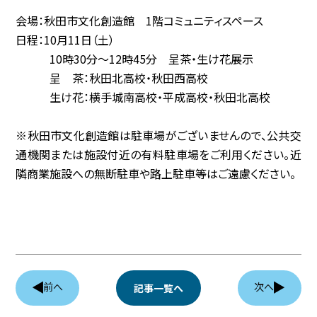
会場：秋田市文化創造館 1階コミュニティスペース
協賛企業
日程：10月11日（土）
10時30分～12時45分 呈茶・生け花展示
観光情報
呈 茶：秋田北高校・秋田西高校
生け花：横手城南高校・平成高校・秋田北高校
資料ダウンロード
※秋田市文化創造館は駐車場がございませんので、公共交
広報デザイン・デザインガイド
通機関または施設付近の有料駐車場をご利用ください。近
隣商業施設への無断駐車や路上駐車等はご遠慮ください。
サイトポリシー
リンク集
サイトマップ
前へ
次へ
記事一覧へ