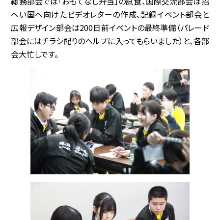
総務部会では「おもてなし弁当」の試食、国際交流部会は招
へい国へ向けたビデオレターの作成、記録イベント部会と
協賛企業
広報デザイン部会は200日前イベントの最終準備（パレード
部会にはチラシ配りのヘルプに入ってもらいました）と、各部
観光情報
会大忙しです。
資料ダウンロード
広報デザイン・デザインガイド
サイトポリシー
リンク集
サイトマップ