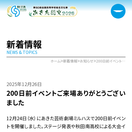
新着情報
NEWS & TOPICS
大会概要
>
>
>
ホーム
新着情報
お知らせ
200日前イベントご来場ありがとうございました
日程・開催会場
2025年12月26日
新着情報
200日前イベントご来場ありがとうござい
部門情報
ました
生徒実行委員会
12月24日（水）にあきた芸術劇場ミルハスで200日前イベン
トを開催しました。ステージ発表や秋田南高校による大会イ
宿泊サポート