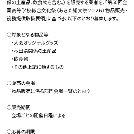
係の土産品、飲食物を含む。）を販売する業者を、「第50回全
国高等学校総合文化祭（あきた総文祭２０２６）物品販売・
協賛企業
役務提供取扱要領」に基づき、以下のとおり募集します。
観光情報
○対象となる物品等
・大会オリジナルグッズ
資料ダウンロード
・秋田県関係の土産品
・飲食物
広報デザイン・デザインガイド
・その他上記に類するもの
サイトポリシー
○販売の会場
物品販売に係る部門会場一覧のとおり
リンク集
○販売期間
サイトマップ
会場ごとの開催日程による
○応募の期限