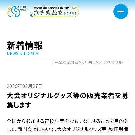
新着情報
NEWS & TOPICS
大会概要
>
>
>
ホーム
新着情報
入札関係
大会オリジナルグッズ等の販売業者を募集します
日程・開催会場
2026年02月27日
新着情報
大会オリジナルグッズ等の販売業者を募
部門情報
集します
生徒実行委員会
全国から参加する高校生等をおもてなしすることを目的と
して、部門会場において、大会オリジナルグッズ等（秋田県関
宿泊サポート