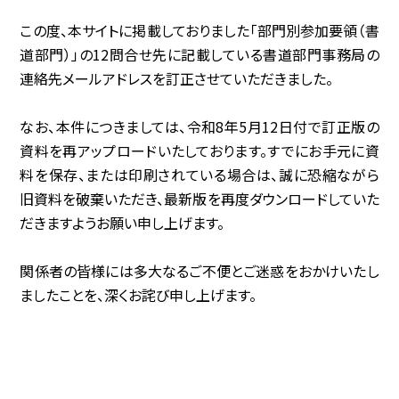
この度、本サイトに掲載しておりました「部門別参加要領（書
協賛企業
道部門）」の12問合せ先に記載している書道部門事務局の
連絡先メールアドレスを訂正させていただきました。
観光情報
なお、本件につきましては、令和8年5月12日付で訂正版の
資料ダウンロード
資料を再アップロードいたしております。すでにお手元に資
料を保存、または印刷されている場合は、誠に恐縮ながら
広報デザイン・デザインガイド
旧資料を破棄いただき、最新版を再度ダウンロードしていた
だきますようお願い申し上げます。
サイトポリシー
関係者の皆様には多大なるご不便とご迷惑をおかけいたし
リンク集
ましたことを、深くお詫び申し上げます。
サイトマップ