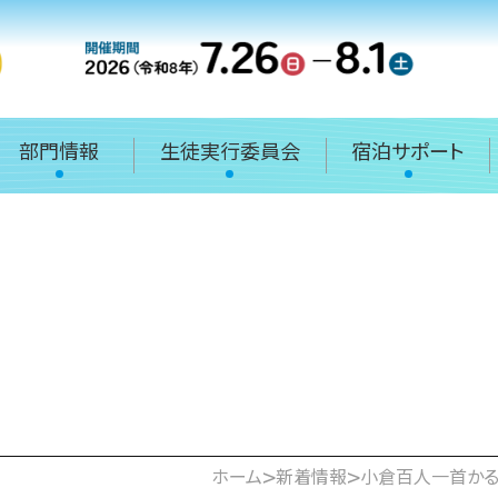
部門情報
生徒実行委員会
宿泊サポート
>
>
ホーム
新着情報
小倉百人一首か