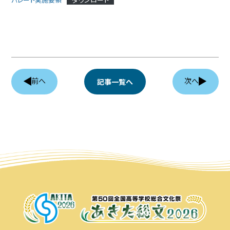
協賛企業
観光情報
資料ダウンロード
前へ
次へ
記事一覧へ
広報デザイン・デザインガイド
サイトポリシー
リンク集
サイトマップ