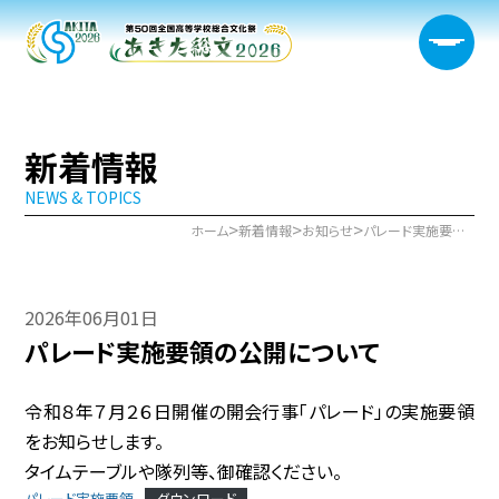
新着情報
NEWS & TOPICS
大会概要
>
>
>
ホーム
新着情報
お知らせ
パレード実施要領の公開について
日程・開催会場
2026年06月01日
新着情報
パレード実施要領の公開について
部門情報
令和８年７月２６日開催の開会行事「パレード」の実施要領
生徒実行委員会
をお知らせします。
タイムテーブルや隊列等、御確認ください。
宿泊サポート
パレード実施要領
ダウンロード