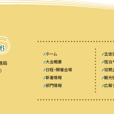
ホーム
生徒
大会概要
宿泊
務局
日程・開催会場
協賛
）
新着情報
観光
部門情報
広報