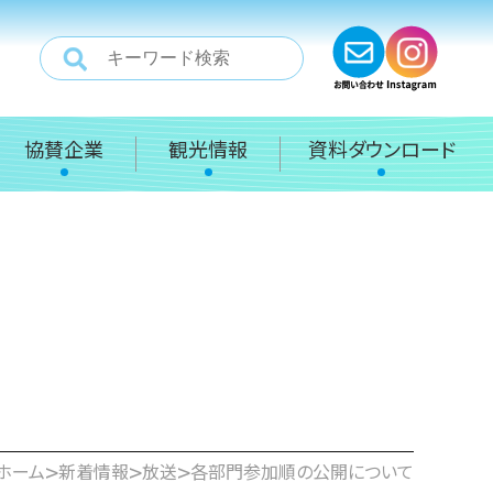
協賛企業
観光情報
資料ダウンロード
>
>
>
ホーム
新着情報
放送
各部門参加順の公開について