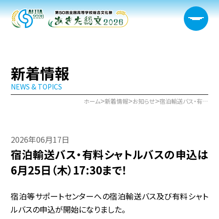
新着情報
NEWS & TOPICS
大会概要
>
>
>
ホーム
新着情報
お知らせ
宿泊輸送バス・有料シャトルバスの申込は6月25日（木）17:30まで！
日程・開催会場
2026年06月17日
新着情報
宿泊輸送バス・有料シャトルバスの申込は
部門情報
6月25日（木）17:30まで！
生徒実行委員会
宿泊等サポートセンターへの宿泊輸送バス及び有料シャト
ルバスの申込が開始になりました。
宿泊サポート