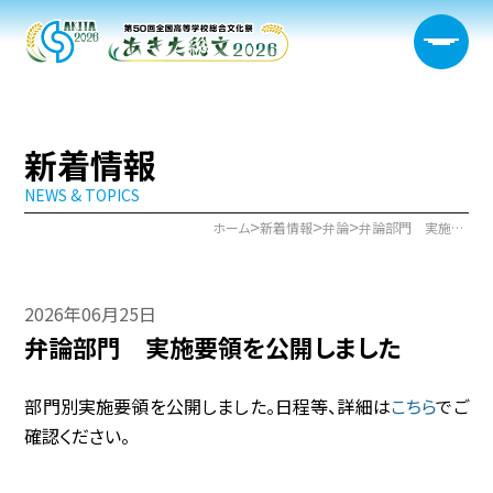
新着情報
NEWS & TOPICS
大会概要
>
>
>
ホーム
新着情報
弁論
弁論部門 実施要領を公開しました
日程・開催会場
2026年06月25日
新着情報
弁論部門 実施要領を公開しました
部門情報
部門別実施要領を公開しました。日程等、詳細は
こちら
でご
生徒実行委員会
確認ください。
宿泊サポート