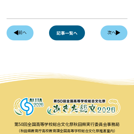
協賛企業
観光情報
前へ
次へ
記事一覧へ
資料ダウンロード
広報デザイン・デザインガイド
サイトポリシー
リンク集
サイトマップ
第50回全国高等学校総合文化祭秋田県実行委員会事務局
（秋田県教育庁高校教育課全国高等学校総合文化祭推進室内）