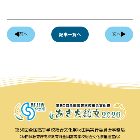
協賛企業
観光情報
前へ
次へ
記事一覧へ
資料ダウンロード
広報デザイン・デザインガイド
サイトポリシー
リンク集
サイトマップ
第50回全国高等学校総合文化祭秋田県実行委員会事務局
（秋田県教育庁高校教育課全国高等学校総合文化祭推進室内）