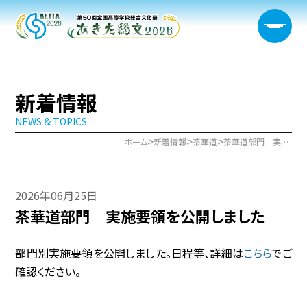
新着情報
NEWS & TOPICS
大会概要
>
>
>
ホーム
新着情報
茶華道
茶華道部門 実施要領を公開しました
日程・開催会場
2026年06月25日
新着情報
茶華道部門 実施要領を公開しました
部門情報
部門別実施要領を公開しました。日程等、詳細は
こちら
でご
生徒実行委員会
確認ください。
宿泊サポート