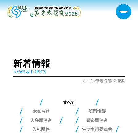
大会概要
新着情報
NEWS & TOPICS
日程・開催会場
>
>
ホーム
新着情報
吹奏楽
新着情報
すべて
部門情報
お知らせ
部門情報
大会関係者
報道関係者
生徒実行委員会
入札関係
生徒実行委員会
宿泊サポート