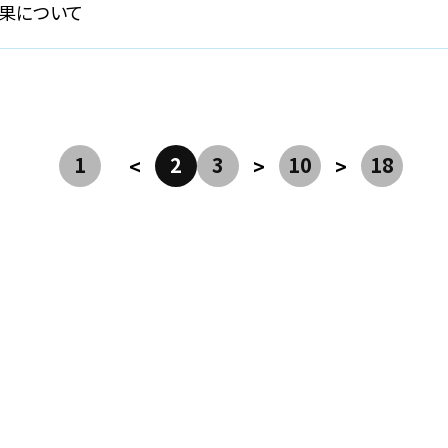
結果について
1
2
3
10
18
<
>
>