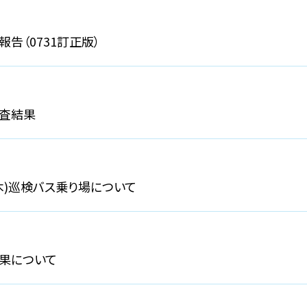
告（0731訂正版）
査結果
(木)巡検バス乗り場について
結果について