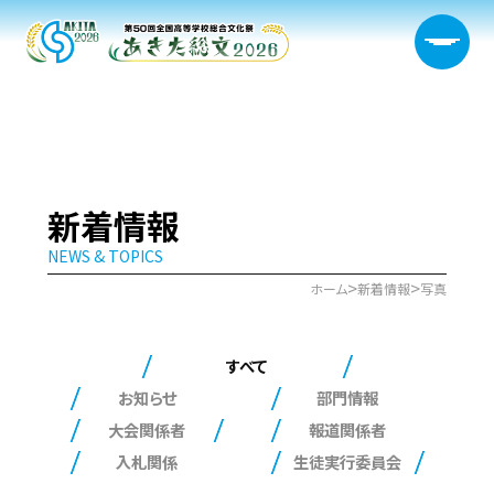
大会概要
新着情報
NEWS & TOPICS
日程・開催会場
>
>
ホーム
新着情報
写真
新着情報
すべて
部門情報
お知らせ
部門情報
大会関係者
報道関係者
生徒実行委員会
入札関係
生徒実行委員会
宿泊サポート