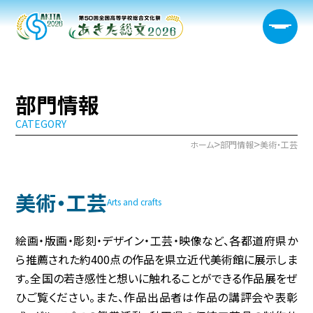
部門情報
CATEGORY
大会概要
>
>
ホーム
部門情報
美術・工芸
日程・開催会場
美術・工芸
新着情報
Arts and crafts
部門情報
絵画・版画・彫刻・デザイン・工芸・映像など、各都道府県か
ら推薦された約400点の作品を県立近代美術館に展示しま
生徒実行委員会
す。全国の若き感性と想いに触れることができる作品展をぜ
ひご覧ください。また、作品出品者は作品の講評会や表彰
宿泊サポート