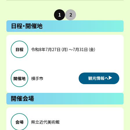
1
2
日程・開催地
日程
令和8年7月27日（月）～7月31日（金）
観光情報へ
開催地
横手市
開催会場
会場
県立近代美術館