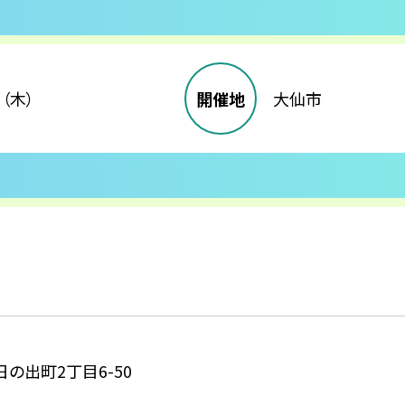
（木）
開催地
大仙市
の出町2丁目6-50