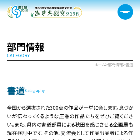
部門情報
CATEGORY
大会概要
>
>
ホーム
部門情報
書道
日程・開催会場
書道
新着情報
Calligraphy
部門情報
全国から選抜された300点の作品が一堂に会します。息づか
いが伝わってくるような圧巻の作品たちをぜひご覧くださ
生徒実行委員会
い。また、県内の書道部員による秋田を感じさせる企画展も
現在検討中です。その他、交流会として作品出品者による作
宿泊サポート