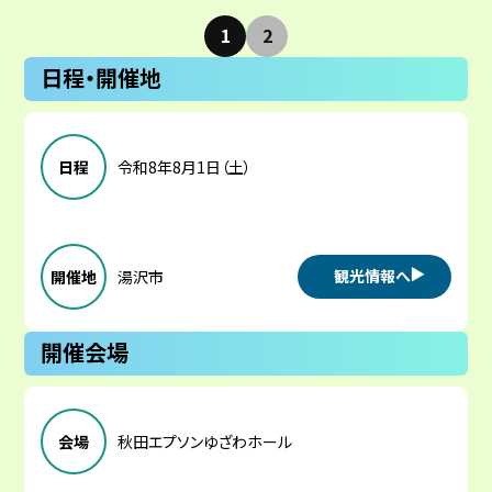
1
2
日程・開催地
日程
令和8年8月1日（土）
観光情報へ
開催地
湯沢市
開催会場
会場
秋田エプソンゆざわホール