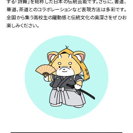
する「詩舞」を総称した日本の伝統芸能です。さらに、書道、
華道、茶道とのコラボレーションなど表現方法は多彩です。
協賛企業
全国から集う高校生の躍動感と伝統文化の奥深さをぜひお
楽しみください。
観光情報
資料ダウンロード
広報デザイン・デザインガイド
サイトポリシー
リンク集
サイトマップ