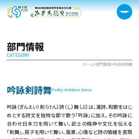
部門情報
CATEGORY
大会概要
>
>
ホーム
部門情報
吟詠剣詩舞
日程・開催会場
吟詠剣詩舞
新着情報
Poetry recitation dance
部門情報
吟詠（ぎんえい）剣（けん）詩（し）舞（ぶ）は、漢詩、和歌をはじ
めとする詩文を独特な節で歌う「吟詠」に加え、その吟詠に
生徒実行委員会
合わせ日本刀を用いて舞い、武士の精神や文化を伝える
「剣舞」、扇子を用いて舞い、風景、心情など詩の情緒を表現
宿泊サポート