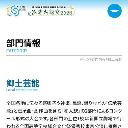
部門情報
CATEGORY
大会概要
>
>
ホーム
部門情報
郷土芸能
日程・開催会場
郷土芸能
新着情報
Local entertainment
部門情報
全国各地に伝わる祭囃子や神楽、民謡、踊りなどの「伝承芸
能」と伝承曲・創作曲を含む「和太鼓」の2部門によるコンク
生徒実行委員会
ール形式の大会です。各部門の上位1校は新国立劇場で行
われる全国高等学校総合文化祭優秀校東京公演に推薦さ
宿泊サポート