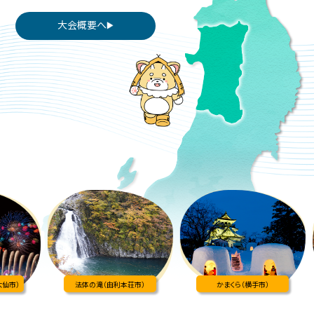
大会概要へ
仙市）
法体の滝
（由利本荘市）
かまくら
（横手市）