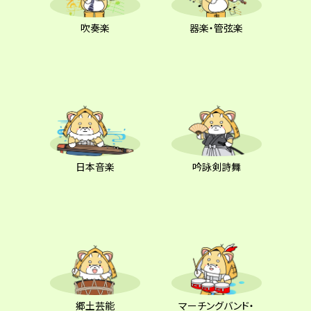
吹奏楽
器楽・管弦楽
日本音楽
吟詠剣詩舞
郷土芸能
マーチングバンド・