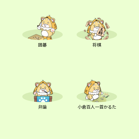
囲碁
将棋
弁論
小倉百人一首かるた