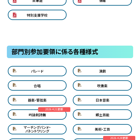
茶華道
情報
特別支援学校
部門別参加要領に係る各種様式
パレード
演劇
合唱
吹奏楽
器楽・管弦楽
日本音楽
2026.4.21更新
吟詠剣詩舞
郷土芸能
マーチングバンド・
美術・工芸
バトントワリング
2026.4.28更新