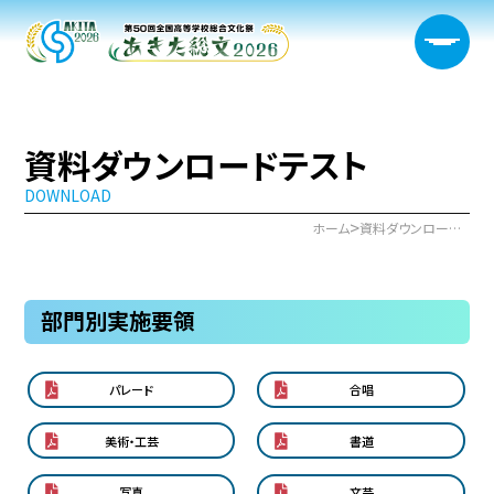
資料ダウンロードテスト
DOWNLOAD
大会概要
>
ホーム
資料ダウンロードテスト
日程・開催会場
部門別実施要領
新着情報
部門情報
パレード
合唱
生徒実行委員会
美術・工芸
書道
宿泊サポート
写真
文芸