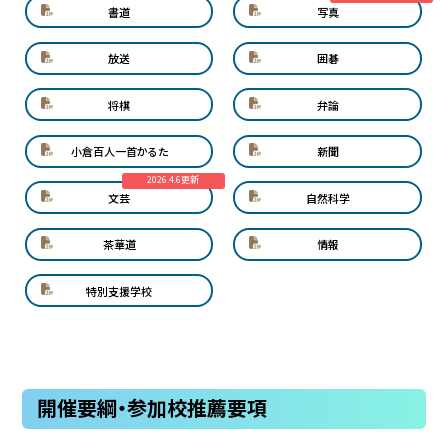
書道
写真
放送
囲碁
将棋
弁論
小倉百人一首かるた
新聞
2026.4.6更新
文芸
自然科学
茶華道
情報
特別支援学校
開催要綱・参加校推薦要項