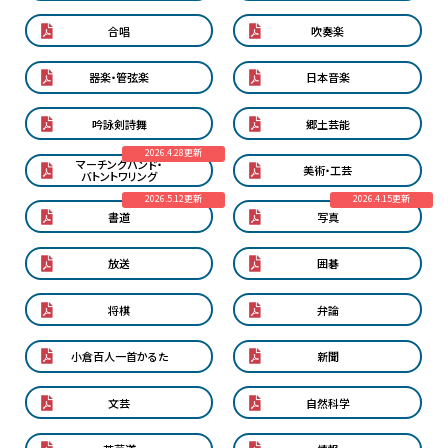
合唱
吹奏楽
器楽・管弦楽
日本音楽
吟詠剣詩舞
郷土芸能
2026.4.28更新
マーチングバンド・
美術・工芸
バトントワリング
2026.5.12更新
2026.4.15更新
書道
写真
放送
囲碁
将棋
弁論
小倉百人一首かるた
新聞
文芸
自然科学