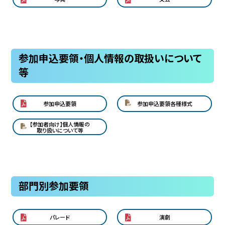
協賛企業
観光情報
参加申込要領・個人情報の取扱いについて
等
資料ダウンロード
広報デザイン・デザインガイド
参加申込要領
参加申込要領各種様式
【参加者向け】個人情報の
サイトポリシー
取り扱いについて等
リンク集
サイトマップ
部門別参加要領
パレード
演劇